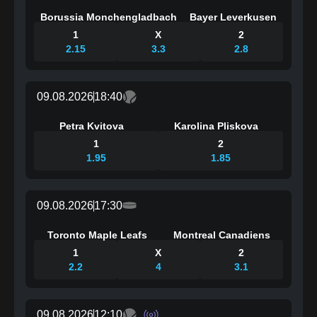
Borussia Monchengladbach
Bayer Leverkusen
1
X
2
2.15
3.3
2.8
09.08.2026
18:40
Petra Kvitova
Karolina Pliskova
1
2
1.95
1.85
09.08.2026
17:30
Toronto Maple Leafs
Montreal Canadiens
1
X
2
2.2
4
3.1
09.08.2026
12:10