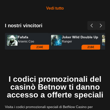
Vedi tutto
I nostri vincitori
Fafafa
Joker Wild Double Up
Arsenic Coo
Ranger
234€
216€
I codici promozionali del
casinò Betnow ti danno
accesso a offerte speciali
Visita i codici promozionali speciali di BetNow Casino per