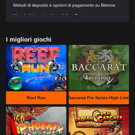
Metodi di deposito e opzioni di pagamento su Betnow
Metodi di deposito disponibili su Betnow
Informazioni sul prelievo
Esperienza con l'app e il sito mobile del Betnow Casino
I migliori giochi
Codice promozionale per Betnow Casino
Reef Run
Baccarat Pro Series High Limit