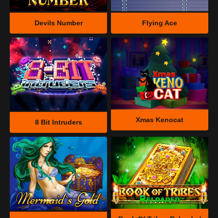
Devils Number
Flying Ace
Xmas Kenocat
8 Bit Intruders