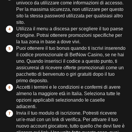
univoco da utilizzare come informazioni di accesso.
Per la massima sicurezza, non utilizzare per questo
sito la stessa password utilizzata per qualsiasi altro
sito.
Utilizza il menu a discesa per scegliere il tuo paese
d'origine. Potrai ottenere promozioni specifiche per
la tua zona in base a dove vivi.
Puoi ottenere il tuo bonus quando ti iscrivi inserendo
il codice promozionale di BetNow Casino, se ne hai
uno. Quando inserisci il codice a questo punto, ti
assicurerai di ricevere offerte promozionali come un
pacchetto di benvenuto o giri gratuiti dopo il tuo
primo deposito.
Accetti i termini e le condizioni e confermi di avere
almeno la maggiore età in Italia. Seleziona tutte le
opzioni applicabili selezionando le caselle
adiacenti.
Invia il tuo modulo di iscrizione. Potresti ricevere
un'e-mail con un link di verifica. Per attivare il tuo
nuovo account giocatore, tutto quello che devi fare è