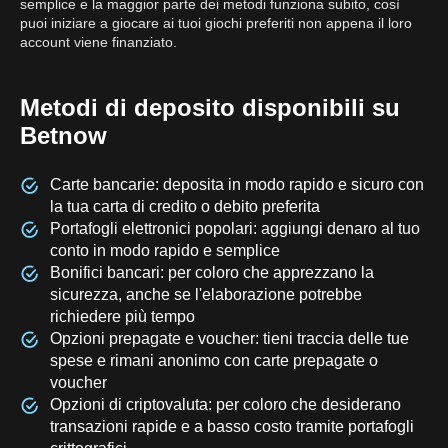
semplice e la maggior parte dei metodi funziona subito, così
puoi iniziare a giocare ai tuoi giochi preferiti non appena il loro
account viene finanziato.
Metodi di deposito disponibili su
Betnow
Carte bancarie: deposita in modo rapido e sicuro con
la tua carta di credito o debito preferita
Portafogli elettronici popolari: aggiungi denaro al tuo
conto in modo rapido e semplice
Bonifici bancari: per coloro che apprezzano la
sicurezza, anche se l'elaborazione potrebbe
richiedere più tempo
Opzioni prepagate e voucher: tieni traccia delle tue
spese e rimani anonimo con carte prepagate o
voucher
Opzioni di criptovaluta: per coloro che desiderano
transazioni rapide e a basso costo tramite portafogli