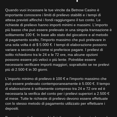
Quando vuoi incassare le tue vincite da Betnow Casino è
importante conoscere i limiti di prelievo stabiliti e i tempi di
attesa previsti affinché i fondi raggiungano il tuo conto. Le
richieste di prelievo hanno importi minimi e massimi. L'importo
più basso che può essere prelevato in una singola transazione è
solitamente 100 €. In base allo stato del giocatore e al metodo
di pagamento scelto, l'importo massimo che può prelevare in
una sola volta è di $ 5.000 €. I tempi di elaborazione possono
variare a seconda di come si preferisce pagare. I prelievi di
solito richiedono tra le 24 e le 72 ore, ma alcune opzioni
possono essere più veloci o più lente. Potrebbe essere
necessario verificare importi maggiori, soprattutto se ne prelevi
più di 2.500 € in 30 giorni.
L'importo minimo di prelievo è 100 € e l'importo massimo che
può essere prelevato contemporaneamente è 5.000 €. Il tempo
di elaborazione è solitamente compreso tra 24 e 72 ore ed è
necessaria la verifica del conto per i prelievi superiori a 2.500 €
al mese. Tutte le richieste di prelievo devono essere effettuate
con lo stesso metodo di pagamento utilizzato per effettuare i
depositi.