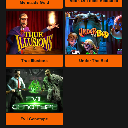
Book Of Tribes Reloaded
Mermaids Gold
True Illusions
Under The Bed
Evil Genotype