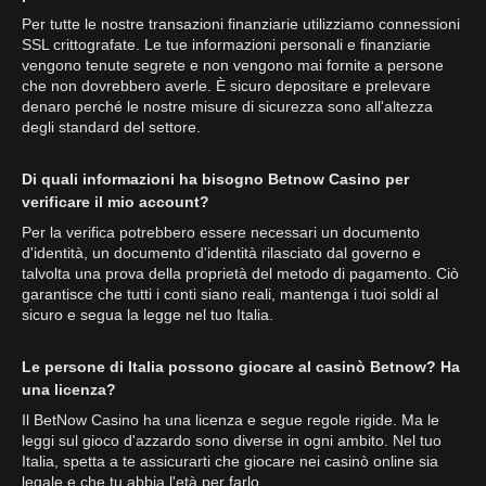
Per tutte le nostre transazioni finanziarie utilizziamo connessioni
SSL crittografate. Le tue informazioni personali e finanziarie
vengono tenute segrete e non vengono mai fornite a persone
che non dovrebbero averle. È sicuro depositare e prelevare
denaro perché le nostre misure di sicurezza sono all'altezza
degli standard del settore.
Di quali informazioni ha bisogno Betnow Casino per
verificare il mio account?
Per la verifica potrebbero essere necessari un documento
d'identità, un documento d'identità rilasciato dal governo e
talvolta una prova della proprietà del metodo di pagamento. Ciò
garantisce che tutti i conti siano reali, mantenga i tuoi soldi al
sicuro e segua la legge nel tuo Italia.
Le persone di Italia possono giocare al casinò Betnow? Ha
una licenza?
Il BetNow Casino ha una licenza e segue regole rigide. Ma le
leggi sul gioco d'azzardo sono diverse in ogni ambito. Nel tuo
Italia, spetta a te assicurarti che giocare nei casinò online sia
legale e che tu abbia l'età per farlo.