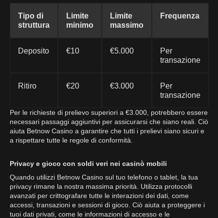
Tipo di
Limite
Limite
Frequenza
struttura
minimo
massimo
Deposito
€10
€5.000
Per
transazione
Ritiro
€20
€3.000
Per
transazione
Per le richieste di prelievo superiori a €3.000, potrebbero essere
necessari passaggi aggiuntivi per assicurarsi che siano reali. Ciò
aiuta Betnow Casino a garantire che tutti i prelievi siano sicuri e
a rispettare tutte le regole di conformità.
Privacy e gioco con soldi veri nei casinò mobili
Quando utilizzi Betnow Casino sul tuo telefono o tablet, la tua
privacy rimane la nostra massima priorità. Utilizza protocolli
avanzati per crittografare tutte le interazioni dei dati, come
accessi, transazioni e sessioni di gioco. Ciò aiuta a proteggere i
tuoi dati privati, come le informazioni di accesso e le