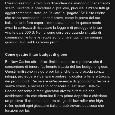
L'orario esatto di arrivo può dipendere dal metodo di pagamento
scelto. Durante la procedura di prelievo, puoi visualizzare tutti gli
aggiornamenti di stato, da "inviato" a "pagato" Se il sito ritiene
che siano necessarie ulteriori prove, come la prova del tuo
italiano, te lo farà sapere immediatamente. In questo modo
avrai la certezza di rispettare la legge e di proteggere le tue
vincite da 2.000 $. Non ci sono sorprese quando si tratta di
commissioni e tutte le regole sono chiare, quindi sai sempre
quando i tuoi soldi saranno pronti.
Come gestire il tuo budget di gioco
BetNow Casino offre chiari limiti di deposito e prelievo che ti
consentono di tenere facilmente traccia del tuo budget di gioco.
Questi limiti sono in vigore per far sì che tutto proceda senza
intoppi, proteggere il denaro e aiutare i giocatori a tenere traccia
dei propri fondi. Per vivere un'esperienza di gioco confortevole e
senza stress, è necessario conoscere questi limiti. BetNow
Casino consente a molti giocatori diversi di fare ciò che
desiderano, sia che effettuino il loro primo deposito o chiedano
un prelievo. Il sistema supporta sia giochi low-roller che high-
roller, quindi ogni giocatore italiano può trovare qualcosa che
funzioni per lui.