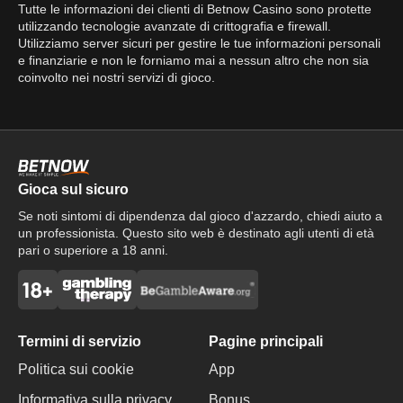
Tutte le informazioni dei clienti di Betnow Casino sono protette
utilizzando tecnologie avanzate di crittografia e firewall.
Utilizziamo server sicuri per gestire le tue informazioni personali
e finanziarie e non le forniamo mai a nessun altro che non sia
coinvolto nei nostri servizi di gioco.
Gioca sul sicuro
Se noti sintomi di dipendenza dal gioco d'azzardo, chiedi aiuto a
un professionista. Questo sito web è destinato agli utenti di età
pari o superiore a 18 anni.
Termini di servizio
Pagine principali
Politica sui cookie
App
Informativa sulla privacy
Bonus