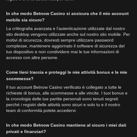
In che modo Betnow Casino si assicura che il mio account
mobile sia sicuro?
La crittografia avanzata e l'autenticazione utilizzate dal nostro
sito desktop vengono utilizzate anche sul nostro sito mobile. Per
motivi di sicurezza, dovresti sempre utilizzare password
complesse, mantenere aggiornato il software di sicurezza del
tuo dispositivo e non condividere mai le tue informazioni di
accesso con altre persone.
Come tieni traccia e proteggi le mie attività bonus e le mie
scommesse?
Il tuo account Betnow Casino verificato è collegato a tutte le
richieste di bonus, alle scommesse e alle vincite. I tuoi bonus e
la cronologia delle tue partite personali sono tenuti segreti
perché i registri delle attività sono sicuri e solo tu e il nostro
team di conformità potete accedervi.
In che modo Betnow Casino mantiene al sicuro i miei dati
privati e finanziari?